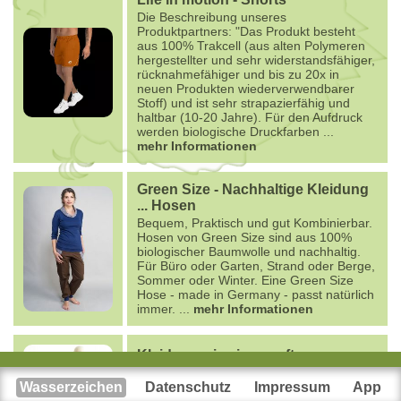
Die Beschreibung unseres
Produktpartners: "Das Produkt besteht
aus 100% Trakcell (aus alten Polymeren
hergestellter und sehr widerstandsfähiger,
rücknahmefähiger und bis zu 20x in
neuen Produkten wiederverwendbarer
Stoff) und ist sehr strapazierfähig und
haltbar (10-20 Jahre). Für den Aufdruck
werden biologische Druckfarben
...
mehr Informationen
Green Size - Nachhaltige Kleidung
... Hosen
Bequem, Praktisch und gut Kombinierbar.
Hosen von Green Size sind aus 100%
biologischer Baumwolle und nachhaltig.
Für Büro oder Garten, Strand oder Berge,
Sommer oder Winter. Eine Green Size
Hose - made in Germany - passt natürlich
immer.
...
mehr Informationen
Kleidung wie eine sanfte
Umarmung - Sommerhose mit
Wasserzeichen
schmalem Bein
Datenschutz
Impressum
App