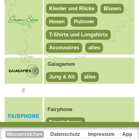
Kleider und Röcke
Blusen
Hosen
Pullover
T-Shirts und Longshirts
Accessoires
alles
Gaiagames
Jung & Alt
alles
F
Fairphone
Smartphones
Wasserzeichen
Datenschutz
Impressum
App