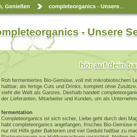
n, Genießen
completeorganics - Unsere Sets
mpleteorganics - Unsere S
hör auf dein b
Roh fermentiertes Bio-Gemüse, voll mit mikrobiotischem Le
haltbar, als fertige Cuts und Drinks, komplett ohne Zusä
sieht die Welt als Ganzes. Deshalb handelt completeorgani
der Lieferanten, Mitarbeiter und Kunden, um als Unterneh
fermentation
Completeorganics ist sich sicher, Liebe geht durch den Ma
habt completeorganics angefangen, frisches Bio-Gemüse mi
nur mit Hilfe guter Bakterien und viel Geduld haltbar zu 
Pasteurisierung zur Haltbarmachung verzichtet, bleiben im 