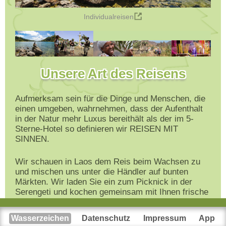
Individualreisen
Unsere Art des Reisens
Aufmerksam sein für die Dinge und Menschen, die
einen umgeben, wahrnehmen, dass der Aufenthalt
in der Natur mehr Luxus bereithält als der im 5-
Sterne-Hotel so definieren wir REISEN MIT
SINNEN.
Wir schauen in Laos dem Reis beim Wachsen zu
und mischen uns unter die Händler auf bunten
Märkten. Wir laden Sie ein zum Picknick in der
Serengeti und kochen gemeinsam mit Ihnen frische
Pasta in Rom. Klischees und Schnäppchen finden
Sie bei uns nicht. Authentische, wirkliche
Wasserzeichen
Datenschutz
Impressum
App
Erlebnisse und ein wenig Entschleunigung ist unser