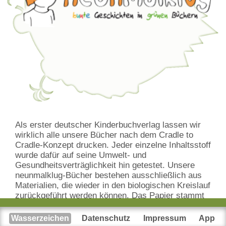
Als erster deutscher Kinderbuchverlag lassen wir
wirklich alle unsere Bücher nach dem Cradle to
Cradle-Konzept drucken. Jeder einzelne Inhaltsstoff
wurde dafür auf seine Umwelt- und
Gesundheitsverträglichkeit hin getestet. Unsere
neunmalklug-Bücher bestehen ausschließlich aus
Materialien, die wieder in den biologischen Kreislauf
zurückgeführt werden können. Das Papier stammt
aus zertifizierten Wäldern und wird mit
Pflanzenölfarben bedruckt. Die Herstellung der
Wasserzeichen
Datenschutz
Impressum
App
Bücher erfolgt ausschließlich in Deutschland und