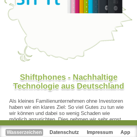
Shiftphones - Nachhaltige
Technologie aus Deutschland
Als kleines Familienunternehmen ohne Investoren
haben wir ein klares Ziel: So viel Gutes zu tun wie
wir können und dabei so wenig Schaden wie
möglich anzurichten. Dies nehmen wir sehr ernst
und setzen es konsequent und optimiert um. Wir
entnehmen uns keine persönlichen Gewinne und
Wasserzeichen
Datenschutz
Impressum
App