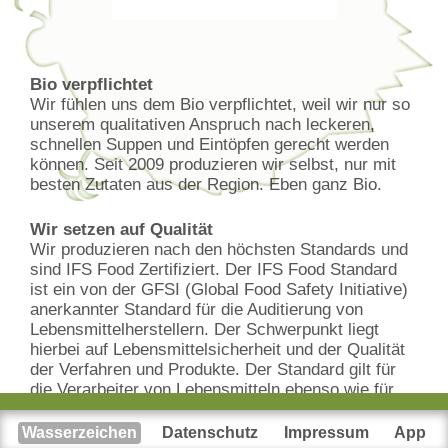
Bio verpflichtet
Wir fühlen uns dem Bio verpflichtet, weil wir nur so
unserem qualitativen Anspruch nach leckeren,
schnellen Suppen und Eintöpfen gerecht werden
können. Seit 2009 produzieren wir selbst, nur mit
besten Zutaten aus der Region. Eben ganz Bio.
Wir setzen auf Qualität
Wir produzieren nach den höchsten Standards und
sind IFS Food Zertifiziert. Der IFS Food Standard
ist ein von der GFSI (Global Food Safety Initiative)
anerkannter Standard für die Auditierung von
Lebensmittelherstellern. Der Schwerpunkt liegt
hierbei auf Lebensmittelsicherheit und der Qualität
der Verfahren und Produkte. Der Standard gilt für
die Verarbeiter von Lebensmitteln ebenso wie für
Unternehmen, in denen unverpackte Lebensmittel
verpackt werden.
Wasserzeichen
Datenschutz
Impressum
App