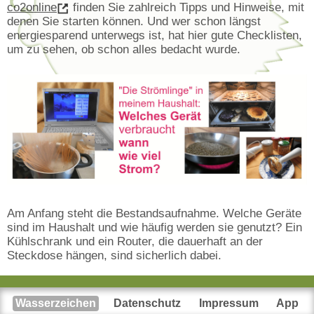
co2online
finden Sie zahlreich Tipps und Hinweise, mit
denen Sie starten können. Und wer schon längst
energiesparend unterwegs ist, hat hier gute Checklisten,
um zu sehen, ob schon alles bedacht wurde.
Am Anfang steht die Bestandsaufnahme. Welche Geräte
sind im Haushalt und wie häufig werden sie genutzt? Ein
Kühlschrank und ein Router, die dauerhaft an der
Steckdose hängen, sind sicherlich dabei.
Legen wir also los mit dem Kühlschrank. Hier soll der
optimale Nutzen im Vordergrund stehen, weniger die
Wasserzeichen
Datenschutz
Impressum
App