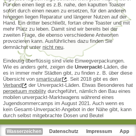
Für den einen liegt es z.B. nahe, den kaputten Toaster
sofort durch einen neuen zu ersetzen, für den anderen
hingegen liegen Reparatur und längerer Nutzen auf der
Hand. Ein dritter beschließt, fortan ohne Toaster und mit
mehr Platz zu leben. Damit sind wir bereits bei der
zweiten Frage, die ebenso verschiedene Antworten
provozieren kann. Ausführliches dazu finden Sie
demnächst unter
nicht neu
.
Eindeutig überflüssig sind viele Einwegverpackungen.
Wie es anders geht, zeigen die
Unverpackt
-Läden, die
es in immer mehr Städten gibt, zu finden z. B. über diese
Übersicht von
smarticular
. Seit 2018 gibt es den
Verband
der Unverpackt-Läden. Etwas Besonderes hat
perpetuum mobility
durchgeführt, nämlich den Bau eines
mobilen unverpackt-Marktwagens während eines
Jugendsommercamps im August 2021. Auch wenn es
kein Gesamt-Unverpackt-Angebot in der Nähe gibt, kann
durch selbst mitgebrachte Dosen und Beutel
Einwegverpackung vermieden werden, z.B. beim Bäcker,
Metzger oder an Käsetheken. Mit dem Projekt
einmal
Wasserzeichen
Datenschutz
Impressum
App
ohne, bitte
vom Verein rehab republic e.V. werden